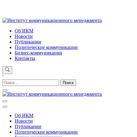
Skip
to
content
Институт коммуникационного менеджмента
Об ИКМ
Новости
Публикации
Политические коммуникации
Бизнес-коммуникации
Контакты
'
Найти:
Институт коммуникационного менеджмента
Об ИКМ
Новости
Публикации
Политические коммуникации