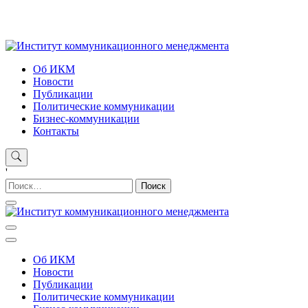
Skip
to
content
Институт коммуникационного менеджмента
Об ИКМ
Новости
Публикации
Политические коммуникации
Бизнес-коммуникации
Контакты
'
Найти:
Институт коммуникационного менеджмента
Об ИКМ
Новости
Публикации
Политические коммуникации