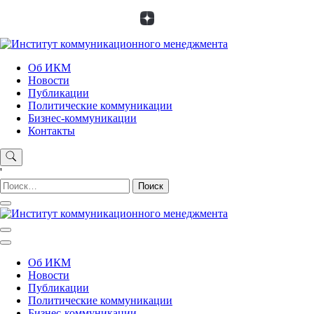
Skip
to
content
Институт коммуникационного менеджмента
Об ИКМ
Новости
Публикации
Политические коммуникации
Бизнес-коммуникации
Контакты
'
Найти:
Институт коммуникационного менеджмента
Об ИКМ
Новости
Публикации
Политические коммуникации
Бизнес-коммуникации